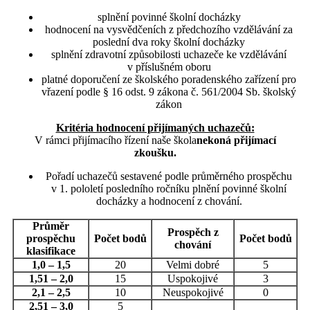
splnění povinné školní docházky
hodnocení na vysvědčeních z předchozího vzdělávání za
poslední dva roky školní docházky
splnění zdravotní způsobilosti uchazeče ke vzdělávání
v příslušném oboru
platné doporučení ze školského poradenského zařízení pro
vřazení podle § 16 odst. 9 zákona č. 561/2004 Sb. školský
zákon
Kritéria hodnocení přijímaných uchazečů:
V rámci přijímacího řízení naše škola
nekoná přijímací
zkoušku.
Pořadí uchazečů sestavené podle průměrného prospěchu
v 1. pololetí posledního ročníku plnění povinné školní
docházky a hodnocení z chování.
Průměr
Prospěch z
prospěchu
Počet bodů
Počet bodů
chování
klasifikace
1,0 – 1,5
20
Velmi dobré
5
1,51 – 2,0
15
Uspokojivé
3
2,1 – 2,5
10
Neuspokojivé
0
2,51 – 3,0
5