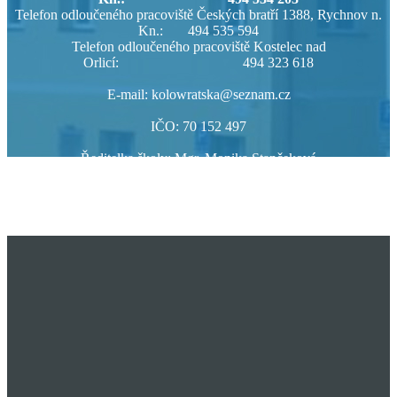
Telefon odloučeného pracoviště Českých bratří 1388, Rychnov n.
Kn.: 494 535 594
Telefon odloučeného pracoviště Kostelec nad
Orlicí: 494 323 618
E-mail: kolowratska@seznam.cz
IČO: 70 152 497
Ředitelka školy: Mgr. Monika Stančeková
ID datové schránky: 7inb8f7
Pověřenec GDPR: Mgr. Eva Nárovcová