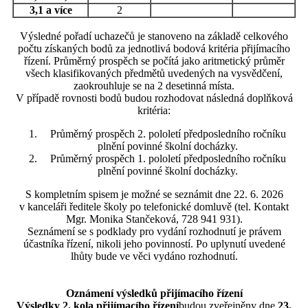
3,1 a více
2
Výsledné pořadí uchazečů je stanoveno na základě celkového
počtu získaných bodů za jednotlivá bodová kritéria přijímacího
řízení. Průměrný prospěch se počítá jako aritmetický průměr
všech klasifikovaných předmětů uvedených na vysvědčení,
zaokrouhluje se na 2 desetinná místa.
V případě rovnosti bodů budou rozhodovat následná doplňková
kritéria:
Průměrný prospěch 2. pololetí předposledního ročníku
plnění povinné školní docházky.
Průměrný prospěch 1. pololetí předposledního ročníku
plnění povinné školní docházky.
S kompletním spisem je možné se seznámit dne 22. 6. 2026
v kanceláři ředitele školy po telefonické domluvě (tel. Kontakt
Mgr. Monika Stančeková, 728 941 931).
Seznámení se s podklady pro vydání rozhodnutí je právem
účastníka řízení, nikoli jeho povinností. Po uplynutí uvedené
lhůty bude ve věci vydáno rozhodnutí.
Oznámení výsledků přijímacího řízení
Výsledky 2. kola přijímacího řízení
budou zveřejněny dne
23.