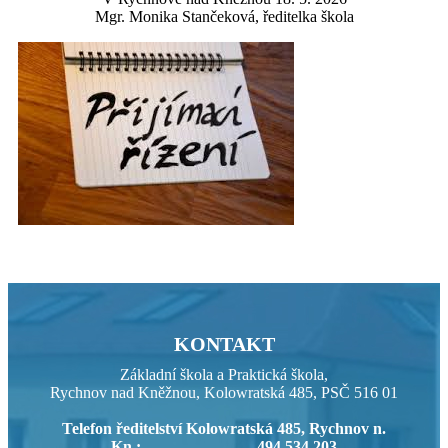
Mgr. Monika Stančeková, ředitelka škola
KONTAKT
Základní škola a Praktická škola,
Rychnov nad Kněžnou, Kolowratská 485, PSČ 516 01
Telefon ředitelství Kolowratská 485, Rychnov n.
Kn.: 494 534 203