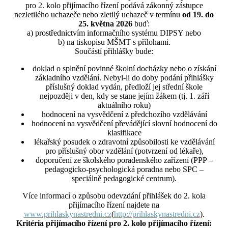
pro 2. kolo přijímacího řízení podává zákonný zástupce
nezletilého uchazeče nebo zletilý uchazeč v termínu
od 19. do
25. května 2026
buď:
a) prostřednictvím informačního systému DIPSY nebo
b) na tiskopisu MŠMT s přílohami.
Součástí přihlášky bude:
doklad o splnění povinné školní docházky nebo o získání
základního vzdělání. Nebyl-li do doby podání přihlášky
příslušný doklad vydán, předloží jej střední škole
nejpozději v den, kdy se stane jejím žákem (tj. 1. září
aktuálního roku)
hodnocení na vysvědčení z předchozího vzdělávání
hodnocení na vysvědčení převádějící slovní hodnocení do
klasifikace
lékařský posudek o zdravotní způsobilosti ke vzdělávání
pro příslušný obor vzdělání (potvrzení od lékaře),
doporučení ze školského poradenského zařízení (PPP –
pedagogicko-psychologická poradna nebo SPC –
speciálně pedagogické centrum).
Více informací o způsobu odevzdání přihlášek do 2. kola
přijímacího řízení najdete na
www.prihlaskynastredni.cz
(
http://prihlaskynastredni.cz
).
Kritéria přijímacího řízení pro 2. kolo přijímacího řízení: