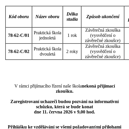
Délka
Kód oboru
Název oboru
Způsob ukončení
studia
Závěrečná zkouška
Praktická škola
78-62-C/01
1 rok
(vysvědčení o
jednoletá
závěrečné zkoušce)
Závěrečná zkouška
Praktická škola
78-62-C/02
2 roky
(vysvědčení o
dvouletá
závěrečné zkoušce)
V rámci přijímacího řízení naše škola
nekoná přijímací
zkoušku.
Zaregistrovaní uchazeči budou pozváni na informativní
schůzku, která se bude konat
dne 11. června 2026 v 9,00 hod.
Přihlášku ke vzdělávání se všemi požadovanými přílohami