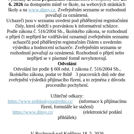
6. 2026
na dostupném místě ve škole, na webových stránkách
školy a na
www.dipsy.cz
. Zveřejněním seznamu se rozhodnutí
považují za oznámená.
Uchazeči jsou v seznamu uvedeni pod přidělenými registračními
čísly, která obdrží s pozvánkou k informativní schůzce.
Podle zákona č. 516/2004 Sb., školského zákona, se rozhodnutí
o přijetí či nepřijetí ke vzdělávání oznamují zveřejněním seznamu
uchazečů pod přiděleným registračním číslem s uvedením
výsledku a hodnocení uchazeče. Zveřejněním seznamu se
rozhodnutí považují za oznámená. Rozhodnutí o přijetí nebo
nepřijetí se v písemné formě nevyhotovují.
Odvolání
Odvolání lze podle § 60l odst. 1 zákona č. 516/2004 Sb.,
školského zákona, podat ve lhůtě 3 pracovních dnů ode dne
zveřejnění výsledků přijímacího řízení, a to zejména z důvodu
procesního pochybení.
Užitečné odkazy:
https://www.prihlaskynastredni.cz/
(informace k přijímacímu
řízení, formuláře ke stažení)
https://www.dipsy.cz/
(elektronické podání
přihlášek)
V Rychnově nad Kněžnou 18. 5. 2026