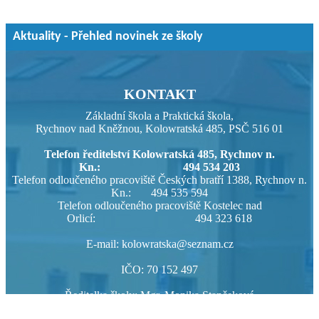
Aktuality - Přehled novinek ze školy
KONTAKT
Základní škola a Praktická škola,
Rychnov nad Kněžnou, Kolowratská 485, PSČ 516 01
Telefon ředitelství Kolowratská 485, Rychnov n.
Kn.: 494 534 203
Telefon odloučeného pracoviště Českých bratří 1388, Rychnov n.
Kn.: 494 535 594
Telefon odloučeného pracoviště Kostelec nad
Orlicí: 494 323 618
E-mail: kolowratska@seznam.cz
IČO: 70 152 497
Ředitelka školy: Mgr. Monika Stančeková
ID datové schránky: 7inb8f7