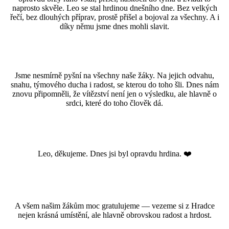
naprosto skvěle. Leo se stal hrdinou dnešního dne. Bez velkých
řečí, bez dlouhých příprav, prostě přišel a bojoval za všechny. A i
díky němu jsme dnes mohli slavit.
Jsme nesmírně pyšní na všechny naše žáky. Na jejich odvahu,
snahu, týmového ducha i radost, se kterou do toho šli. Dnes nám
znovu připomněli, že vítězství není jen o výsledku, ale hlavně o
srdci, které do toho člověk dá.
Leo, děkujeme. Dnes jsi byl opravdu hrdina. ❤️
A všem našim žákům moc gratulujeme — vezeme si z Hradce
nejen krásná umístění, ale hlavně obrovskou radost a hrdost.