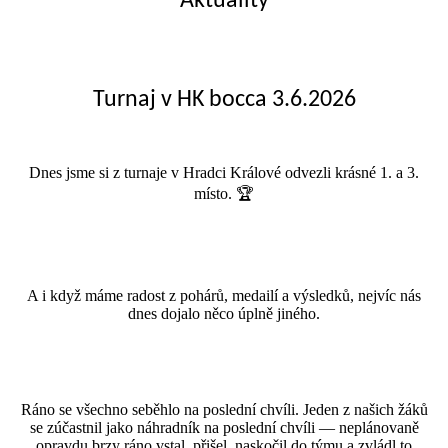
Aktuality
Turnaj v HK bocca 3.6.2026
Dnes jsme si z turnaje v Hradci Králové odvezli krásné 1. a 3.
místo. 🏆
A i když máme radost z pohárů, medailí a výsledků, nejvíc nás
dnes dojalo něco úplně jiného.
Ráno se všechno seběhlo na poslední chvíli. Jeden z našich žáků
se zúčastnil jako náhradník na poslední chvíli — neplánovaně
opravdu brzy ráno vstal, přišel, naskočil do týmu a zvládl to